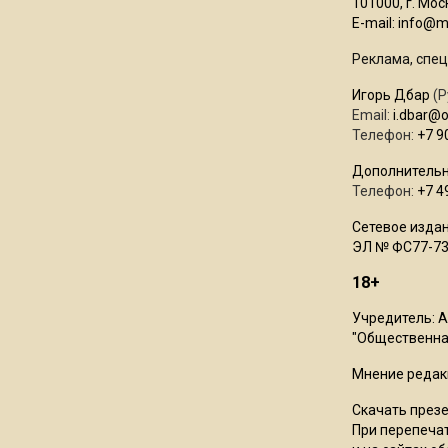
101000, г. Моск
E-mail:
info@mo
Реклама, спец
Игорь Дбар
(Р
Email:
i.dbar@
Телефон:
+7 9
Дополнительн
Телефон:
+7 4
Сетевое издан
ЭЛ № ФС77-73
18+
Учредитель: 
"Общественная
Мнение редак
Скачать през
При перепечат