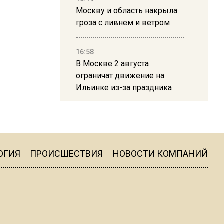
Москву и область накрыла
гроза с ливнем и ветром
16:58
В Москве 2 августа
ограничат движение на
Ильинке из-за праздника
15:33
Россиянам объяснили,
можно ли пользоваться
Telegram после обвинений
ОГИЯ
ПРОИСШЕСТВИЯ
НОВОСТИ КОМПАНИЙ
против Дурова
22:24
На Москву обрушится до 17
литров дождя на