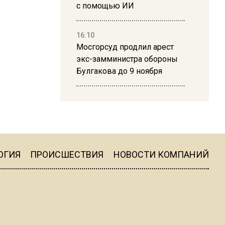
с помощью ИИ
16:10
Мосгорсуд продлил арест
экс-замминистра обороны
Булгакова до 9 ноября
13:50
Дима Билан ответил на
критику концерта в Москве
ОГИЯ
ПРОИСШЕСТВИЯ
НОВОСТИ КОМПАНИЙ
16:19
Москву и область накрыла
гроза с ливнем и ветром
16:58
В Москве 2 августа