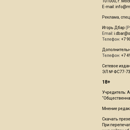
101000, г. Моск
E-mail:
info@mo
Реклама, спец
Игорь Дбар
(Р
Email:
i.dbar@
Телефон:
+7 9
Дополнительн
Телефон:
+7 4
Сетевое издан
ЭЛ № ФС77-73
18+
Учредитель: 
"Общественная
Мнение редак
Скачать през
При перепечат