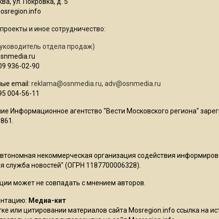
ва, ул. Покровка, д. 5
sregion.info
проекты и иное сотрудничество:
уководитель отдела продаж)
osnmedia.ru
09 936-02-90
ые email:
reklama@osnmedia.ru
,
adv@osnmedia.ru
95 004-56-11
ие Информационное агентство "Вести Московского региона" зарег
861.
Автономная некоммерческая организация содействия информиро
 служба новостей" (ОГРН 1187700006328).
ции может не совпадать с мнением авторов.
ентацию:
Медиа-кит
ке или цитировании материалов сайта Mosregion.info ссылка на и