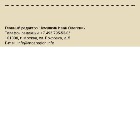
Главный редактор: Чечушкин Иван Олегович.
Телефон редакции: +7 495 795-53-05
101000, г. Москва, ул. Покровка, д. 5
E-mail:
info@mosregion.info
Реклама, спецпроекты и иное сотрудничество:
Игорь Дбар
(Руководитель отдела продаж)
Email:
i.dbar@osnmedia.ru
Телефон:
+7 909 936-02-90
Дополнительные email:
reklama@osnmedia.ru
,
adv@osnmedia.ru
Телефон:
+7 495 004-56-11
Сетевое издание Информационное агентство "Вести Московского
региона" зарегистрировано Роскомнадзором 05.10.2018, реестровая
запись ЭЛ № ФС77-73861.
18+
Учредитель: Автономная некоммерческая организация содействия
информированию и просвещению населения "Медиахолдинг
"Общественная служба новостей" (ОГРН 1187700006328).