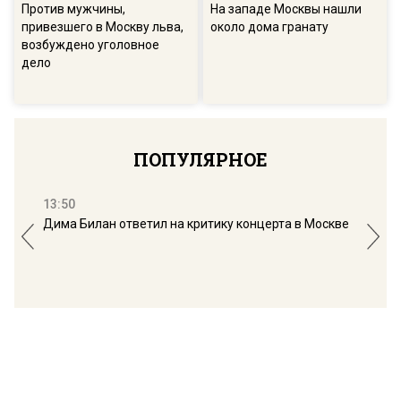
Против мужчины,
На западе Москвы нашли
привезшего в Москву льва,
около дома гранату
возбуждено уголовное
дело
ПОПУЛЯРНОЕ
13:50
16:
Дима Билан ответил на критику концерта в Москве
Мос