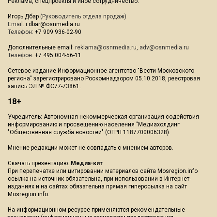
Реклама, спецпроекты и иное сотрудничество:
Игорь Дбар
(Руководитель отдела продаж)
Email:
i.dbar@osnmedia.ru
Телефон:
+7 909 936-02-90
Дополнительные email:
reklama@osnmedia.ru
,
adv@osnmedia.ru
Телефон:
+7 495 004-56-11
Сетевое издание Информационное агентство "Вести Московского
региона" зарегистрировано Роскомнадзором 05.10.2018, реестровая
запись ЭЛ № ФС77-73861.
18+
Учредитель: Автономная некоммерческая организация содействия
информированию и просвещению населения "Медиахолдинг
"Общественная служба новостей" (ОГРН 1187700006328).
Мнение редакции может не совпадать с мнением авторов.
Скачать презентацию:
Медиа-кит
При перепечатке или цитировании материалов сайта Mosregion.info
ссылка на источник обязательна, при использовании в Интернет-
изданиях и на сайтах обязательна прямая гиперссылка на сайт
Mosregion.info.
На информационном ресурсе применяются рекомендательные