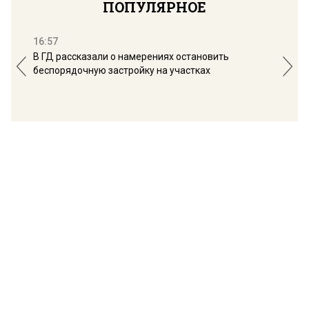
ПОПУЛЯРНОЕ
16:57
13:
В ГД рассказали о намерениях остановить
Соб
беспорядочную застройку на участках
пол