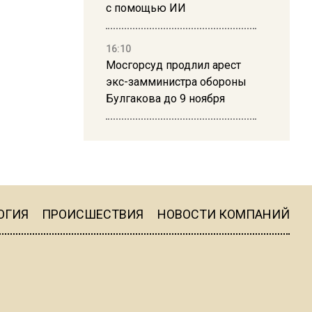
с помощью ИИ
16:10
Мосгорсуд продлил арест
экс-замминистра обороны
Булгакова до 9 ноября
13:50
Дима Билан ответил на
критику концерта в Москве
ОГИЯ
ПРОИСШЕСТВИЯ
НОВОСТИ КОМПАНИЙ
16:19
Москву и область накрыла
гроза с ливнем и ветром
16:58
В Москве 2 августа