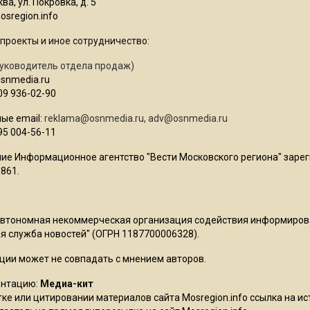
ва, ул. Покровка, д. 5
sregion.info
проекты и иное сотрудничество:
уководитель отдела продаж)
osnmedia.ru
09 936-02-90
ые email:
reklama@osnmedia.ru
,
adv@osnmedia.ru
95 004-56-11
ие Информационное агентство "Вести Московского региона" зарег
861.
Автономная некоммерческая организация содействия информиро
 служба новостей" (ОГРН 1187700006328).
ции может не совпадать с мнением авторов.
ентацию:
Медиа-кит
ке или цитировании материалов сайта Mosregion.info ссылка на и