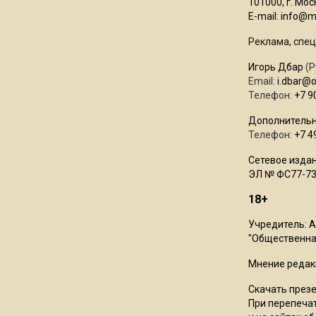
101000, г. Моск
E-mail:
info@mo
Реклама, спец
Игорь Дбар
(Р
Email:
i.dbar@
Телефон:
+7 9
Дополнительн
Телефон:
+7 4
Сетевое издан
ЭЛ № ФС77-73
18+
Учредитель: 
"Общественная
Мнение редак
Скачать през
При перепечат