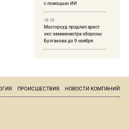
с помощью ИИ
16:10
Мосгорсуд продлил арест
экс-замминистра обороны
Булгакова до 9 ноября
13:50
Дима Билан ответил на
критику концерта в Москве
ОГИЯ
ПРОИСШЕСТВИЯ
НОВОСТИ КОМПАНИЙ
16:19
Москву и область накрыла
гроза с ливнем и ветром
16:58
В Москве 2 августа