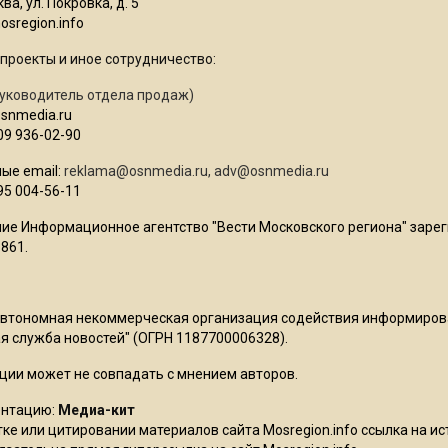
ва, ул. Покровка, д. 5
sregion.info
проекты и иное сотрудничество:
уководитель отдела продаж)
osnmedia.ru
09 936-02-90
ые email:
reklama@osnmedia.ru
,
adv@osnmedia.ru
95 004-56-11
ие Информационное агентство "Вести Московского региона" зарег
861.
Автономная некоммерческая организация содействия информиро
 служба новостей" (ОГРН 1187700006328).
ции может не совпадать с мнением авторов.
ентацию:
Медиа-кит
ке или цитировании материалов сайта Mosregion.info ссылка на и