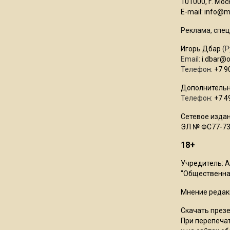
101000, г. Моск
E-mail:
info@mo
Реклама, спец
Игорь Дбар
(Р
Email:
i.dbar@
Телефон:
+7 9
Дополнительн
Телефон:
+7 4
Сетевое издан
ЭЛ № ФС77-73
18+
Учредитель: 
"Общественная
Мнение редак
Скачать през
При перепечат