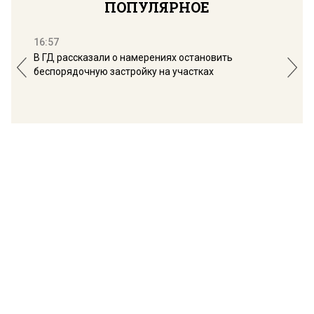
ПОПУЛЯРНОЕ
16:57
13:
В ГД рассказали о намерениях остановить
Соб
беспорядочную застройку на участках
пол