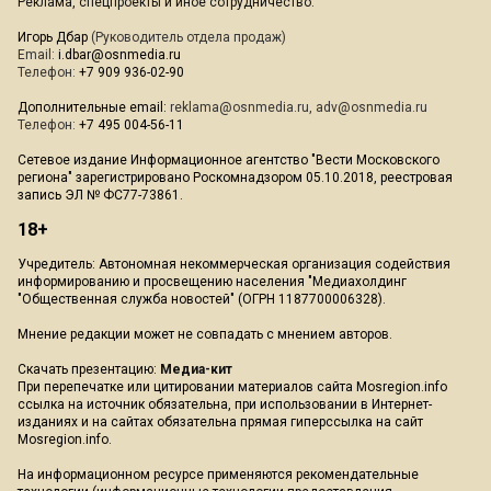
Реклама, спецпроекты и иное сотрудничество:
Игорь Дбар
(Руководитель отдела продаж)
Email:
i.dbar@osnmedia.ru
Телефон:
+7 909 936-02-90
Дополнительные email:
reklama@osnmedia.ru
,
adv@osnmedia.ru
Телефон:
+7 495 004-56-11
Сетевое издание Информационное агентство "Вести Московского
региона" зарегистрировано Роскомнадзором 05.10.2018, реестровая
запись ЭЛ № ФС77-73861.
18+
Учредитель: Автономная некоммерческая организация содействия
информированию и просвещению населения "Медиахолдинг
"Общественная служба новостей" (ОГРН 1187700006328).
Мнение редакции может не совпадать с мнением авторов.
Скачать презентацию:
Медиа-кит
При перепечатке или цитировании материалов сайта Mosregion.info
ссылка на источник обязательна, при использовании в Интернет-
изданиях и на сайтах обязательна прямая гиперссылка на сайт
Mosregion.info.
На информационном ресурсе применяются рекомендательные