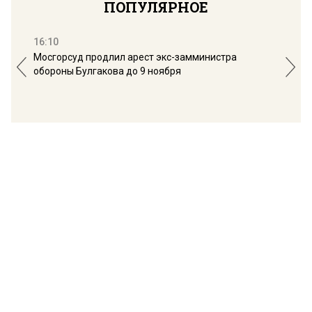
ПОПУЛЯРНОЕ
16:10
13:
Мосгорсуд продлил арест экс-замминистра
Дим
обороны Булгакова до 9 ноября