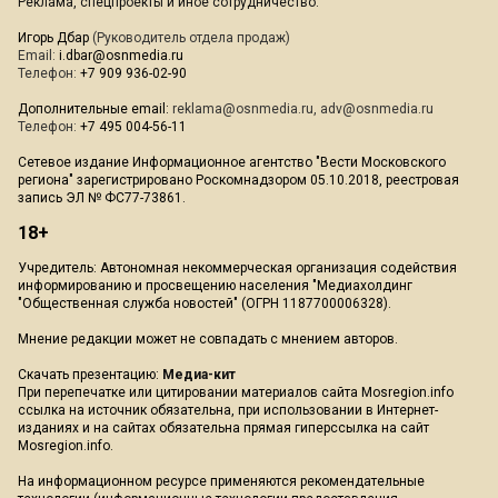
Реклама, спецпроекты и иное сотрудничество:
Игорь Дбар
(Руководитель отдела продаж)
Email:
i.dbar@osnmedia.ru
Телефон:
+7 909 936-02-90
Дополнительные email:
reklama@osnmedia.ru
,
adv@osnmedia.ru
Телефон:
+7 495 004-56-11
Сетевое издание Информационное агентство "Вести Московского
региона" зарегистрировано Роскомнадзором 05.10.2018, реестровая
запись ЭЛ № ФС77-73861.
18+
Учредитель: Автономная некоммерческая организация содействия
информированию и просвещению населения "Медиахолдинг
"Общественная служба новостей" (ОГРН 1187700006328).
Мнение редакции может не совпадать с мнением авторов.
Скачать презентацию:
Медиа-кит
При перепечатке или цитировании материалов сайта Mosregion.info
ссылка на источник обязательна, при использовании в Интернет-
изданиях и на сайтах обязательна прямая гиперссылка на сайт
Mosregion.info.
На информационном ресурсе применяются рекомендательные