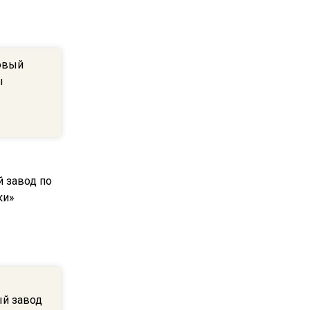
ограничат движение на
Ильинке из-за праздника
овый
15:33
ы
Россиянам объяснили,
можно ли пользоваться
Telegram после обвинений
против Дурова
22:24
На Москву обрушится до 17
литров дождя на
квадратный метр
13:50
Опубликовано видео с
Коломенского хлебозавода:
й завод