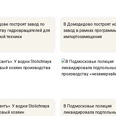
ове построят завод по
В Домодедово построят н
тву гидровращателей для
завод в рамках программ
ной техники
импортозамещения
тъ»: У водки Stolichnaya
В Подмосковье полиция
овый хозяин
ликвидировала подпольны