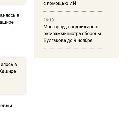
с помощью ИИ
16:10
Мосгорсуд продлил арест
экс-замминистра обороны
Булгакова до 9 ноября
13:50
Дима Билан ответил на
илось в
критику концерта в Москве
 Кашире
16:19
Москву и область накрыла
гроза с ливнем и ветром
16:58
В Москве 2 августа