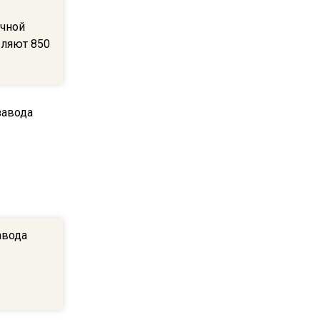
В Подмосковье с 3 августа
очной
повысят тарифы на платные
вляют 850
парковки
14:34
Из-за ливня и грозы в
Москве могут отменить
рейсы
14:48
В ОП предложили ввести
допвыплату для россиян
после 70 лет
авода
17:17
Синоптик предупредила о
снеге в Норильске и Якутии