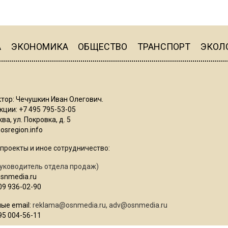
А
ЭКОНОМИКА
ОБЩЕСТВО
ТРАНСПОРТ
ЭКОЛ
тор: Чечушкин Иван Олегович.
ции: +7 495 795-53-05
ва, ул. Покровка, д. 5
sregion.info
проекты и иное сотрудничество:
уководитель отдела продаж)
osnmedia.ru
09 936-02-90
ые email:
reklama@osnmedia.ru
,
adv@osnmedia.ru
95 004-56-11