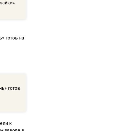
пиццы валяются на полу
рзайки»
16:53
Роман Терюшков назвал
причину банкротства
«Химок»
13:27
В Подмосковье прекратили
гражданство 88 человек и
аннулировали 2600 ВНЖ
нь» готов
20:56
Сотрудники хлебозавода в
Балашихе массово
увольняются из-за жары в
цехах