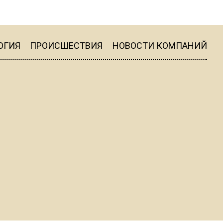
в середине лета
16:28
В Подмосковье
ОГИЯ
ПРОИСШЕСТВИЯ
НОВОСТИ КОМПАНИЙ
определились наиболее
популярные подработки для
школьников