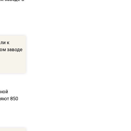
22:07
Резкое похолодание с
грозами придет в
Подмосковье 21 июля
ли к
18:05
ком заводе
Юрист Машаров объяснил,
как МРОТ влияет на
будущие пенсии
17:12
МЧС предупредило об
опасности купания при
перепаде температуры в 10
градусов
16:13