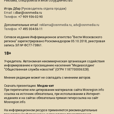
Реклама, спецпроекты и иное сотрудничество:
Игорь Дбар
(Руководитель отдела продаж)
Email:
i.dbar@osnmedia.ru
Телефон:
+7 909 936-02-90
Дополнительные email:
reklama@osnmedia.ru
,
adv@osnmedia.ru
Телефон:
+7 495 004-56-11
Сетевое издание Информационное агентство "Вести Московского
региона" зарегистрировано Роскомнадзором 05.10.2018, реестровая
запись ЭЛ № ФС77-73861.
18+
Учредитель: Автономная некоммерческая организация содействия
информированию и просвещению населения "Медиахолдинг
"Общественная служба новостей" (ОГРН 1187700006328).
Мнение редакции может не совпадать с мнением авторов.
Скачать презентацию:
Медиа-кит
При перепечатке или цитировании материалов сайта Mosregion.info
ссылка на источник обязательна, при использовании в Интернет-
изданиях и на сайтах обязательна прямая гиперссылка на сайт
Mosregion.info.
На информационном ресурсе применяются рекомендательные