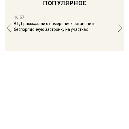
ПОПУЛЯРНОЕ
16:57
13:
В ГД рассказали о намерениях остановить
Соб
беспорядочную застройку на участках
пол