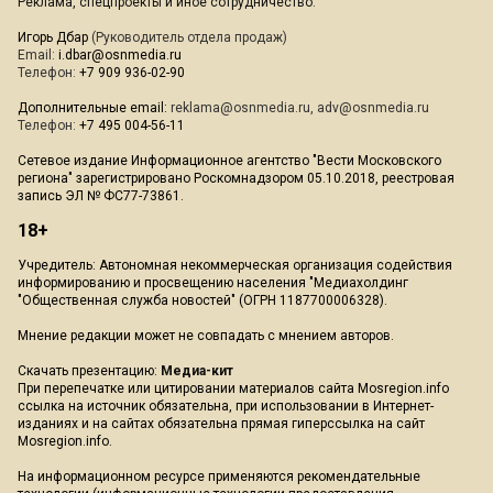
Реклама, спецпроекты и иное сотрудничество:
Игорь Дбар
(Руководитель отдела продаж)
Email:
i.dbar@osnmedia.ru
Телефон:
+7 909 936-02-90
Дополнительные email:
reklama@osnmedia.ru
,
adv@osnmedia.ru
Телефон:
+7 495 004-56-11
Сетевое издание Информационное агентство "Вести Московского
региона" зарегистрировано Роскомнадзором 05.10.2018, реестровая
запись ЭЛ № ФС77-73861.
18+
Учредитель: Автономная некоммерческая организация содействия
информированию и просвещению населения "Медиахолдинг
"Общественная служба новостей" (ОГРН 1187700006328).
Мнение редакции может не совпадать с мнением авторов.
Скачать презентацию:
Медиа-кит
При перепечатке или цитировании материалов сайта Mosregion.info
ссылка на источник обязательна, при использовании в Интернет-
изданиях и на сайтах обязательна прямая гиперссылка на сайт
Mosregion.info.
На информационном ресурсе применяются рекомендательные