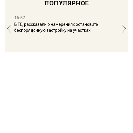
ПОПУЛЯРНОЕ
16:57
13:
В ГД рассказали о намерениях остановить
Соб
беспорядочную застройку на участках
пол