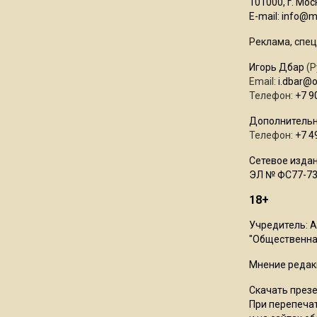
101000, г. Моск
E-mail:
info@mo
Реклама, спец
Игорь Дбар
(Р
Email:
i.dbar@
Телефон:
+7 9
Дополнительн
Телефон:
+7 4
Сетевое издан
ЭЛ № ФС77-73
18+
Учредитель: 
"Общественная
Мнение редак
Скачать през
При перепечат