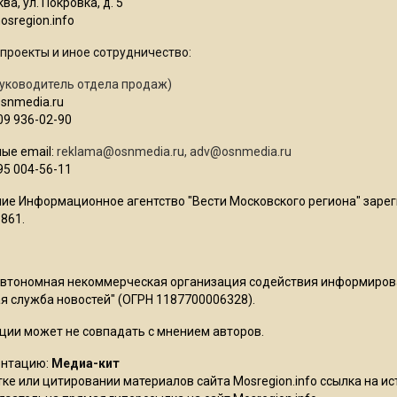
ва, ул. Покровка, д. 5
sregion.info
проекты и иное сотрудничество:
уководитель отдела продаж)
osnmedia.ru
09 936-02-90
ые email:
reklama@osnmedia.ru
,
adv@osnmedia.ru
95 004-56-11
ие Информационное агентство "Вести Московского региона" зарег
861.
Автономная некоммерческая организация содействия информиро
 служба новостей" (ОГРН 1187700006328).
ции может не совпадать с мнением авторов.
ентацию:
Медиа-кит
ке или цитировании материалов сайта Mosregion.info ссылка на и