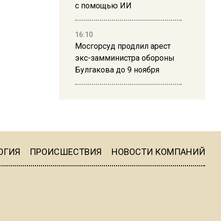
с помощью ИИ
16:10
Мосгорсуд продлил арест
экс-замминистра обороны
Булгакова до 9 ноября
13:50
Дима Билан ответил на
критику концерта в Москве
ОГИЯ
ПРОИСШЕСТВИЯ
НОВОСТИ КОМПАНИЙ
16:19
Москву и область накрыла
гроза с ливнем и ветром
16:58
В Москве 2 августа