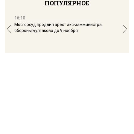
ПОПУЛЯРНОЕ
16:10
13:
Мосгорсуд продлил арест экс-замминистра
Дим
обороны Булгакова до 9 ноября