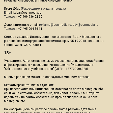
Реклама, спецпроекты и иное сотрудничество:
Игорь Дбар
(Руководитель отдела продаж)
Email:
i.dbar@osnmedia.ru
Телефон:
+7 909 936-02-90
Дополнительные email:
reklama@osnmedia.ru
,
adv@osnmedia.ru
Телефон:
+7 495 004-56-11
Сетевое издание Информационное агентство "Вести Московского
региона" зарегистрировано Роскомнадзором 05.10.2018, реестровая
запись ЭЛ № ФС77-73861.
18+
Учредитель: Автономная некоммерческая организация содействия
информированию и просвещению населения "Медиахолдинг
"Общественная служба новостей" (ОГРН 1187700006328).
Мнение редакции может не совпадать с мнением авторов.
Скачать презентацию:
Медиа-кит
При перепечатке или цитировании материалов сайта Mosregion.info
ссылка на источник обязательна, при использовании в Интернет-
изданиях и на сайтах обязательна прямая гиперссылка на сайт
Mosregion.info.
На информационном ресурсе применяются рекомендательные