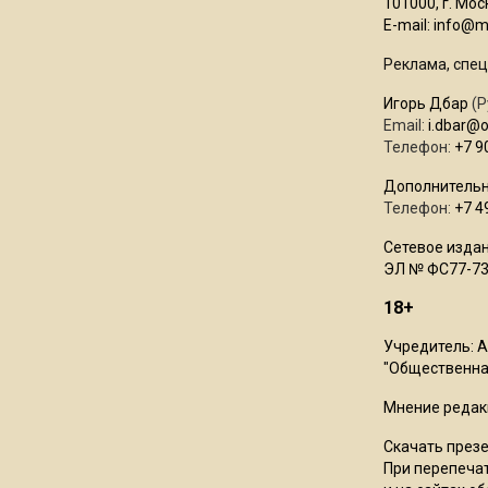
101000, г. Моск
E-mail:
info@mo
Реклама, спец
Игорь Дбар
(Р
Email:
i.dbar@
Телефон:
+7 9
Дополнительн
Телефон:
+7 4
Сетевое издан
ЭЛ № ФС77-73
18+
Учредитель: 
"Общественная
Мнение редак
Скачать през
При перепечат