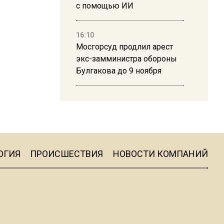
с помощью ИИ
16:10
Мосгорсуд продлил арест
экс-замминистра обороны
Булгакова до 9 ноября
13:50
Дима Билан ответил на
критику концерта в Москве
ОГИЯ
ПРОИСШЕСТВИЯ
НОВОСТИ КОМПАНИЙ
16:19
Москву и область накрыла
гроза с ливнем и ветром
16:58
В Москве 2 августа