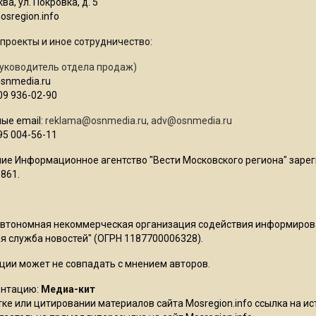
ва, ул. Покровка, д. 5
sregion.info
проекты и иное сотрудничество:
уководитель отдела продаж)
osnmedia.ru
09 936-02-90
ые email:
reklama@osnmedia.ru
,
adv@osnmedia.ru
95 004-56-11
ие Информационное агентство "Вести Московского региона" зарег
861.
Автономная некоммерческая организация содействия информиро
 служба новостей" (ОГРН 1187700006328).
ции может не совпадать с мнением авторов.
ентацию:
Медиа-кит
ке или цитировании материалов сайта Mosregion.info ссылка на и