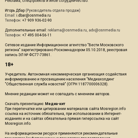
Реклама, спецпроекты и иное сотрудничество:
Игорь Дбар
(Руководитель отдела продаж)
Email:
i.dbar@osnmedia.ru
Телефон:
+7 909 936-02-90
Дополнительные email:
reklama@osnmedia.ru
,
adv@osnmedia.ru
Телефон:
+7 495 004-56-11
Сетевое издание Информационное агентство "Вести Московского
региона" зарегистрировано Роскомнадзором 05.10.2018, реестровая
запись ЭЛ № ФС77-73861.
18+
Учредитель: Автономная некоммерческая организация содействия
информированию и просвещению населения "Медиахолдинг
"Общественная служба новостей" (ОГРН 1187700006328).
Мнение редакции может не совпадать с мнением авторов.
Скачать презентацию:
Медиа-кит
При перепечатке или цитировании материалов сайта Mosregion.info
ссылка на источник обязательна, при использовании в Интернет-
изданиях и на сайтах обязательна прямая гиперссылка на сайт
Mosregion.info.
На информационном ресурсе применяются рекомендательные