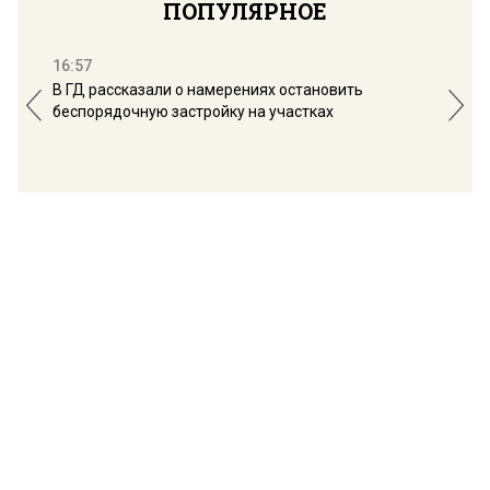
ПОПУЛЯРНОЕ
16:57
13:
В ГД рассказали о намерениях остановить
Соб
беспорядочную застройку на участках
пол