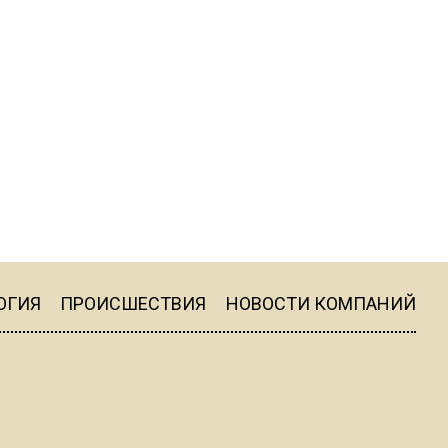
квадратный метр
13:50
Опубликовано видео с
Коломенского хлебозавода:
пиццы валяются на полу
16:53
Роман Терюшков назвал
причину банкротства
«Химок»
ОГИЯ
ПРОИСШЕСТВИЯ
НОВОСТИ КОМПАНИЙ
13:27
В Подмосковье прекратили
гражданство 88 человек и
аннулировали 2600 ВНЖ