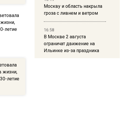
Москву и область накрыла
гроза с ливнем и ветром
16:58
В Москве 2 августа
ограничат движение на
Ильинке из-за праздника
етовала
15:33
в жизни,
Россиянам объяснили,
 30-летие
можно ли пользоваться
Telegram после обвинений
против Дурова
22:24
На Москву обрушится до 17
литров дождя на