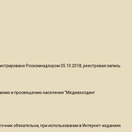
20:56
Сотрудники хлебозавода в
Балашихе массово
увольняются из-за жары в
цехах
22:07
Резкое похолодание с
грозами придет в
истрировано Роскомнадзором 05.10.2018, реестровая запись
Подмосковье 21 июля
18:05
ванию и просвещению населения "Медиахолдинг
Юрист Машаров объяснил,
как МРОТ влияет на
будущие пенсии
сточник обязательна, при использовании в Интернет-изданиях
17:12