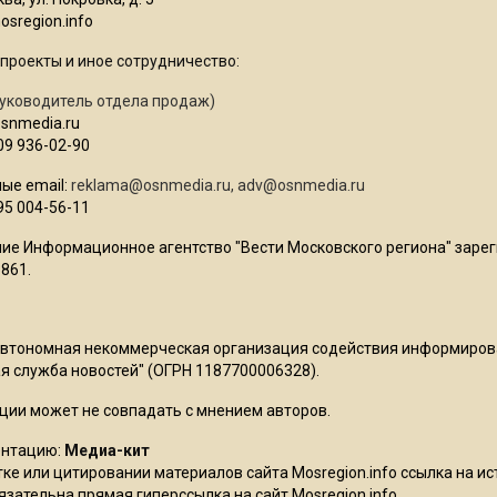
sregion.info
проекты и иное сотрудничество:
уководитель отдела продаж)
osnmedia.ru
09 936-02-90
ые email:
reklama@osnmedia.ru
,
adv@osnmedia.ru
95 004-56-11
ие Информационное агентство "Вести Московского региона" зарег
861.
Автономная некоммерческая организация содействия информиро
 служба новостей" (ОГРН 1187700006328).
ции может не совпадать с мнением авторов.
ентацию:
Медиа-кит
ке или цитировании материалов сайта Mosregion.info ссылка на и
бязательна прямая гиперссылка на сайт Mosregion.info.