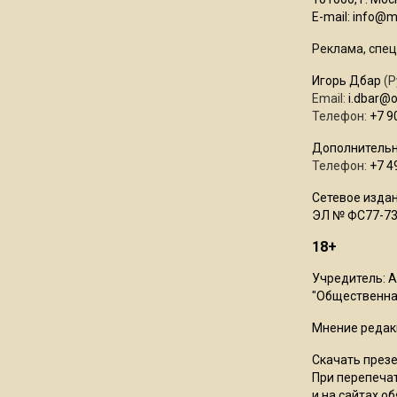
E-mail:
info@mo
Реклама, спец
Игорь Дбар
(Р
Email:
i.dbar@
Телефон:
+7 9
Дополнительн
Телефон:
+7 4
Сетевое издан
ЭЛ № ФС77-73
18+
Учредитель: 
"Общественная
Мнение редак
Скачать през
При перепечат
и на сайтах о