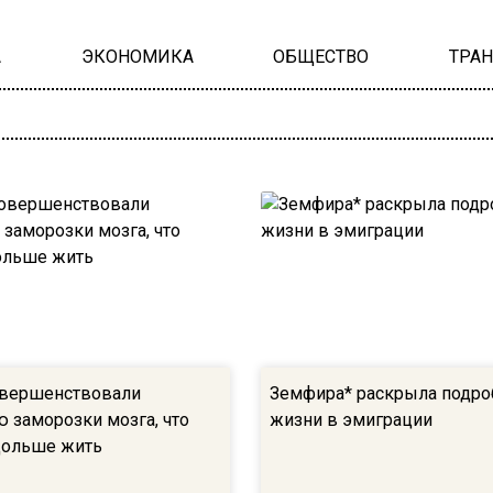
А
ЭКОНОМИКА
ОБЩЕСТВО
ТРА
овершенствовали
Земфира* раскрыла подро
ю заморозки мозга, что
жизни в эмиграции
дольше жить