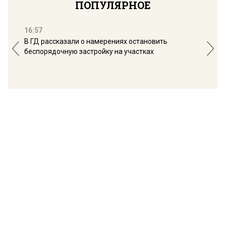
ПОПУЛЯРНОЕ
16:57
13:
В ГД рассказали о намерениях остановить
Соб
беспорядочную застройку на участках
пол