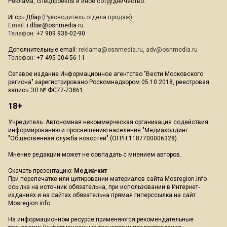
Реклама, спецпроекты и иное сотрудничество:
Игорь Дбар
(Руководитель отдела продаж)
Email:
i.dbar@osnmedia.ru
Телефон:
+7 909 936-02-90
Дополнительные email:
reklama@osnmedia.ru
,
adv@osnmedia.ru
Телефон:
+7 495 004-56-11
Сетевое издание Информационное агентство "Вести Московского
региона" зарегистрировано Роскомнадзором 05.10.2018, реестровая
запись ЭЛ № ФС77-73861.
18+
Учредитель: Автономная некоммерческая организация содействия
информированию и просвещению населения "Медиахолдинг
"Общественная служба новостей" (ОГРН 1187700006328).
Мнение редакции может не совпадать с мнением авторов.
Скачать презентацию:
Медиа-кит
При перепечатке или цитировании материалов сайта Mosregion.info
ссылка на источник обязательна, при использовании в Интернет-
изданиях и на сайтах обязательна прямая гиперссылка на сайт
Mosregion.info.
На информационном ресурсе применяются рекомендательные