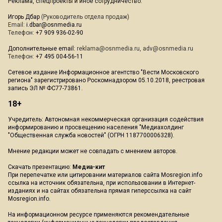
Реклама, спецпроекты и иное сотрудничество:
Игорь Дбар
(Руководитель отдела продаж)
Email:
i.dbar@osnmedia.ru
Телефон:
+7 909 936-02-90
Дополнительные email:
reklama@osnmedia.ru
,
adv@osnmedia.ru
Телефон:
+7 495 004-56-11
Сетевое издание Информационное агентство "Вести Московского
региона" зарегистрировано Роскомнадзором 05.10.2018, реестровая
запись ЭЛ № ФС77-73861.
18+
Учредитель: Автономная некоммерческая организация содействия
информированию и просвещению населения "Медиахолдинг
"Общественная служба новостей" (ОГРН 1187700006328).
Мнение редакции может не совпадать с мнением авторов.
Скачать презентацию:
Медиа-кит
При перепечатке или цитировании материалов сайта Mosregion.info
ссылка на источник обязательна, при использовании в Интернет-
изданиях и на сайтах обязательна прямая гиперссылка на сайт
Mosregion.info.
На информационном ресурсе применяются рекомендательные