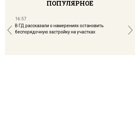
ПОПУЛЯРНОЕ
16:57
13:
В ГД рассказали о намерениях остановить
Соб
беспорядочную застройку на участках
пол