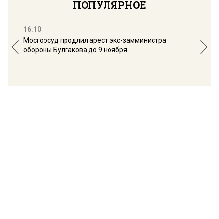
ПОПУЛЯРНОЕ
16:10
13:
Мосгорсуд продлил арест экс-замминистра
Дим
обороны Булгакова до 9 ноября