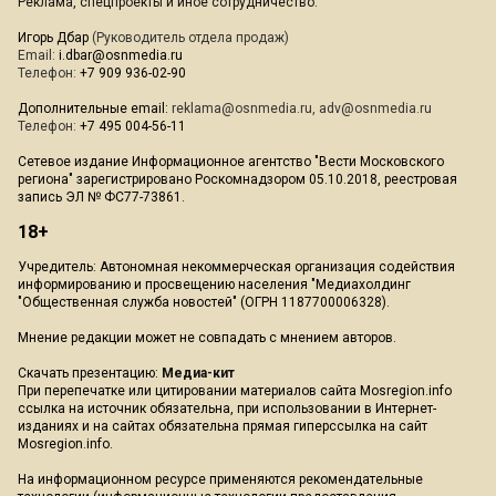
Реклама, спецпроекты и иное сотрудничество:
Игорь Дбар
(Руководитель отдела продаж)
Email:
i.dbar@osnmedia.ru
Телефон:
+7 909 936-02-90
Дополнительные email:
reklama@osnmedia.ru
,
adv@osnmedia.ru
Телефон:
+7 495 004-56-11
Сетевое издание Информационное агентство "Вести Московского
региона" зарегистрировано Роскомнадзором 05.10.2018, реестровая
запись ЭЛ № ФС77-73861.
18+
Учредитель: Автономная некоммерческая организация содействия
информированию и просвещению населения "Медиахолдинг
"Общественная служба новостей" (ОГРН 1187700006328).
Мнение редакции может не совпадать с мнением авторов.
Скачать презентацию:
Медиа-кит
При перепечатке или цитировании материалов сайта Mosregion.info
ссылка на источник обязательна, при использовании в Интернет-
изданиях и на сайтах обязательна прямая гиперссылка на сайт
Mosregion.info.
На информационном ресурсе применяются рекомендательные