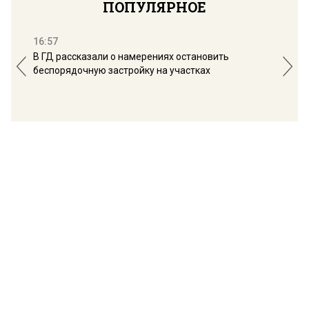
ПОПУЛЯРНОЕ
16:57
13:
В ГД рассказали о намерениях остановить
Соб
беспорядочную застройку на участках
пол