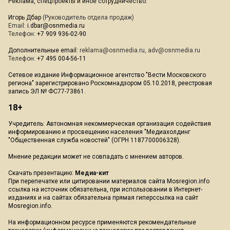
Реклама, спецпроекты и иное сотрудничество:
Игорь Дбар
(Руководитель отдела продаж)
Email:
i.dbar@osnmedia.ru
Телефон:
+7 909 936-02-90
Дополнительные email:
reklama@osnmedia.ru
,
adv@osnmedia.ru
Телефон:
+7 495 004-56-11
Сетевое издание Информационное агентство "Вести Московского
региона" зарегистрировано Роскомнадзором 05.10.2018, реестровая
запись ЭЛ № ФС77-73861.
18+
Учредитель: Автономная некоммерческая организация содействия
информированию и просвещению населения "Медиахолдинг
"Общественная служба новостей" (ОГРН 1187700006328).
Мнение редакции может не совпадать с мнением авторов.
Скачать презентацию:
Медиа-кит
При перепечатке или цитировании материалов сайта Mosregion.info
ссылка на источник обязательна, при использовании в Интернет-
изданиях и на сайтах обязательна прямая гиперссылка на сайт
Mosregion.info.
На информационном ресурсе применяются рекомендательные