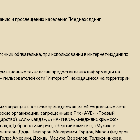
20:56
Сотрудники хлебозавода в
Балашихе массово
ванию и просвещению населения "Медиахолдинг
увольняются из-за жары в
цехах
22:07
сточник обязательна, при использовании в Интернет-изданиях
Резкое похолодание с
грозами придет в
ормационные технологии предоставления информации на
Подмосковье 21 июля
м пользователей сети "Интернет", находящихся на территории
18:05
Юрист Машаров объяснил,
ссии запрещена, а также принадлежащие ей социальные сети
как МРОТ влияет на
ческие организации, запрещенные в РФ: «АУЕ», «Правый
будущие пенсии
ударство), «Аль-Каида», «УНА-УНСО», «Меджлис крымско-
па», «Добровольчий рух», «Чёрный комитет», «Мужское
генштерн, Дудь, Невзоров, Макаревич, Гордон, Мирон Фёдоров
17:12
Голос Америки, Дождь, Медуза, Верзилов, Толоконникова,