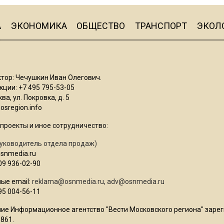
А
ЭКОНОМИКА
ОБЩЕСТВО
ТРАНСПОРТ
ЭКОЛ
тор: Чечушкин Иван Олегович.
ции: +7 495 795-53-05
ва, ул. Покровка, д. 5
sregion.info
проекты и иное сотрудничество:
уководитель отдела продаж)
osnmedia.ru
09 936-02-90
ые email:
reklama@osnmedia.ru
,
adv@osnmedia.ru
95 004-56-11
ие Информационное агентство "Вести Московского региона" зарег
861.