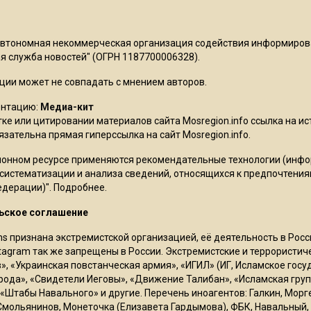
Автономная некоммерческая организация содействия информиро
 служба новостей" (ОГРН 1187700006328).
ции может не совпадать с мнением авторов.
ентацию:
Медиа-кит
ке или цитировании материалов сайта Mosregion.info ссылка на и
бязательна прямая гиперссылка на сайт Mosregion.info.
онном ресурсе применяются рекомендательные технологии (инф
 систематизации и анализа сведений, относящихся к предпочтения
едерации)".
Подробнее
.
ьское соглашение
ms признана экстремистской организацией, её деятельность в Ро
stagram так же запрещены в России. Экстремистские и террористи
в», «Украинская повстанческая армия», «ИГИЛ» (ИГ, Исламское гос
рода», «Свидетели Иеговы», «Движение Талибан», «Исламская груп
 «Штабы Навального» и другие. Перечень иноагентов: Галкин, Мор
Смольянинов, Монеточка (Елизавета Гардымова), ФБК, Навальный, 