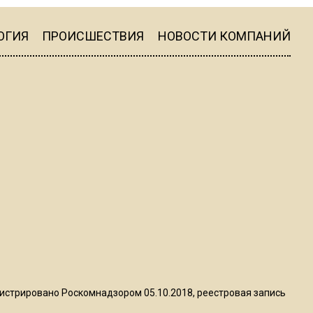
квадратный метр
ОГИЯ
ПРОИСШЕСТВИЯ
НОВОСТИ КОМПАНИЙ
13:50
Опубликовано видео с
Коломенского хлебозавода:
пиццы валяются на полу
16:53
Роман Терюшков назвал
причину банкротства
«Химок»
13:27
В Подмосковье прекратили
гражданство 88 человек и
аннулировали 2600 ВНЖ
истрировано Роскомнадзором 05.10.2018, реестровая запись