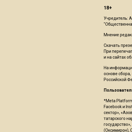
18+
Учредитель: 
"Общественная
Мнение редак
Скачать през
При перепечат
и на сайтах о
На информаци
основе сбора,
Российской Ф
Пользовател
*Meta Platfor
Facebook и In
сектор», «Азо
татарского на
государство»,
(Оксимирон), 