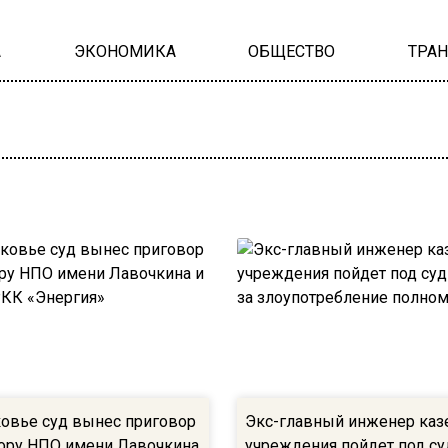
А
ЭКОНОМИКА
ОБЩЕСТВО
ТРА
овье суд вынес приговор
Экс-главный инженер каз
ору НПО имени Лавочкина
учреждения пойдет под су