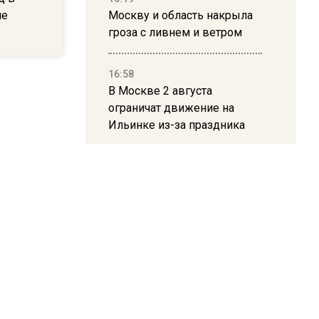
ие
Москву и область накрыла
гроза с ливнем и ветром
16:58
В Москве 2 августа
ограничат движение на
Ильинке из-за праздника
15:33
Россиянам объяснили,
можно ли пользоваться
Telegram после обвинений
против Дурова
22:24
На Москву обрушится до 17
литров дождя на