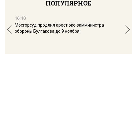
ПОПУЛЯРНОЕ
16:10
13:
Мосгорсуд продлил арест экс-замминистра
Дим
обороны Булгакова до 9 ноября