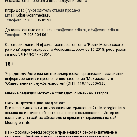
Реклама, спецпроекты и иное сотрудничество:
Игорь Дбар
(Руководитель отдела продаж)
Email:
i.dbar@osnmedia.ru
Телефон:
+7 909 936-02-90
Дополнительные email:
reklama@osnmedia.ru
,
adv@osnmedia.ru
Телефон:
+7 495 004-56-11
Сетевое издание Информационное агентство "Вести Московского
региона" зарегистрировано Роскомнадзором 05.10.2018, реестровая
запись ЭЛ № ФС77-73861.
18+
Учредитель: Автономная некоммерческая организация содействия
информированию и просвещению населения "Медиахолдинг
"Общественная служба новостей" (ОГРН 1187700006328).
Мнение редакции может не совпадать с мнением авторов.
Скачать презентацию:
Медиа-кит
При перепечатке или цитировании материалов сайта Mosregion.info
ссылка на источник обязательна, при использовании в Интернет-
изданиях и на сайтах обязательна прямая гиперссылка на сайт
Mosregion.info.
На информационном ресурсе применяются рекомендательные