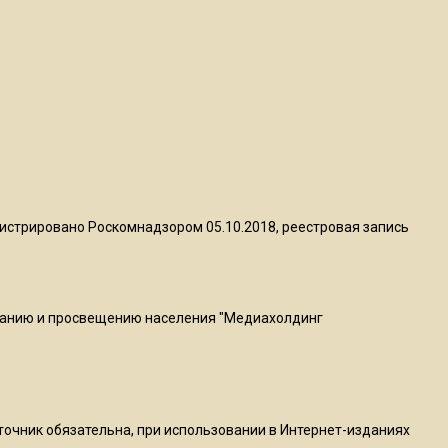
квадратный метр
13:50
Опубликовано видео с
Коломенского хлебозавода:
пиццы валяются на полу
16:53
Роман Терюшков назвал
истрировано Роскомнадзором 05.10.2018, реестровая запись
причину банкротства
«Химок»
ванию и просвещению населения "Медиахолдинг
13:27
В Подмосковье прекратили
гражданство 88 человек и
аннулировали 2600 ВНЖ
сточник обязательна, при использовании в Интернет-изданиях