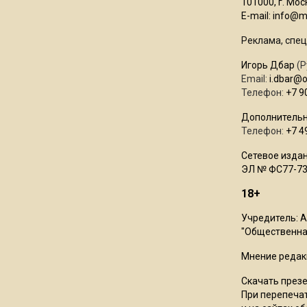
101000, г. Моск
E-mail:
info@mo
Реклама, спец
Игорь Дбар
(Р
Email:
i.dbar@
Телефон:
+7 9
Дополнительн
Телефон:
+7 4
Сетевое издан
ЭЛ № ФС77-73
18+
Учредитель: 
"Общественная
Мнение редак
Скачать през
При перепечат