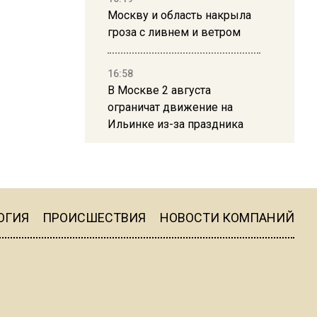
Москву и область накрыла
гроза с ливнем и ветром
16:58
В Москве 2 августа
ограничат движение на
Ильинке из-за праздника
15:33
Россиянам объяснили,
можно ли пользоваться
Telegram после обвинений
ОГИЯ
ПРОИСШЕСТВИЯ
НОВОСТИ КОМПАНИЙ
против Дурова
22:24
На Москву обрушится до 17
литров дождя на