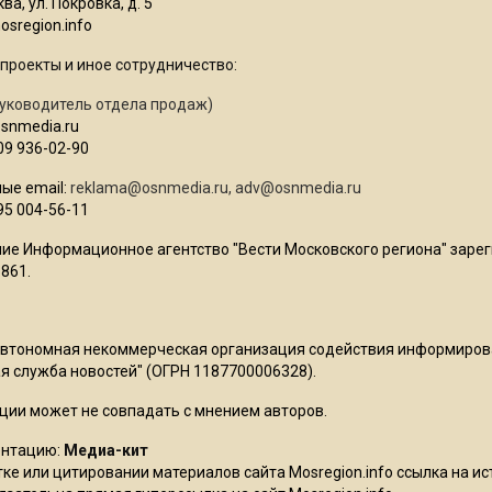
ва, ул. Покровка, д. 5
sregion.info
проекты и иное сотрудничество:
уководитель отдела продаж)
osnmedia.ru
09 936-02-90
ые email:
reklama@osnmedia.ru
,
adv@osnmedia.ru
95 004-56-11
ие Информационное агентство "Вести Московского региона" зарег
861.
Автономная некоммерческая организация содействия информиро
 служба новостей" (ОГРН 1187700006328).
ции может не совпадать с мнением авторов.
ентацию:
Медиа-кит
ке или цитировании материалов сайта Mosregion.info ссылка на и