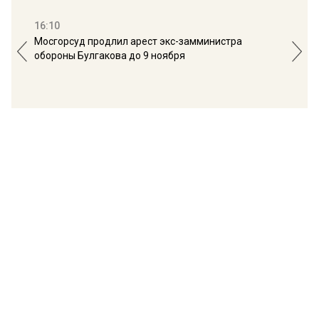
16:10
13:
Мосгорсуд продлил арест экс-замминистра
Дим
обороны Булгакова до 9 ноября