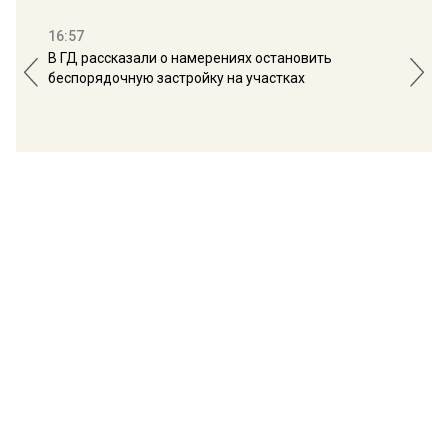
16:57
13:
В ГД рассказали о намерениях остановить
Соб
беспорядочную застройку на участках
пол