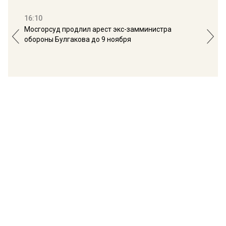
16:10
13:
Мосгорсуд продлил арест экс-замминистра
Дим
обороны Булгакова до 9 ноября