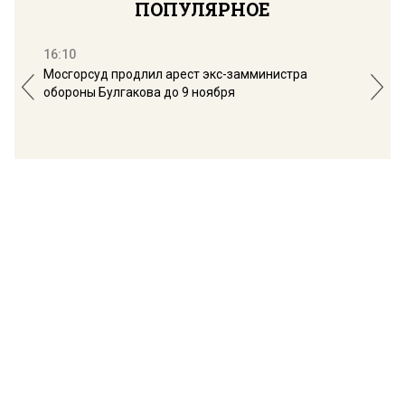
ПОПУЛЯРНОЕ
16:10
13:
Мосгорсуд продлил арест экс-замминистра
Дим
обороны Булгакова до 9 ноября