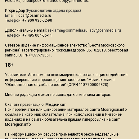
Реклама, спецпроекты и иное сотрудничество:
Игорь Дбар
(Руководитель отдела продаж)
Email:
i.dbar@osnmedia.ru
Телефон:
+7 909 936-02-90
Дополнительные email:
reklama@osnmedia.ru
,
adv@osnmedia.ru
Телефон:
+7 495 004-56-11
Сетевое издание Информационное агентство "Вести Московского
региона" зарегистрировано Роскомнадзором 05.10.2018, реестровая
запись ЭЛ № ФС77-73861.
18+
Учредитель: Автономная некоммерческая организация содействия
информированию и просвещению населения "Медиахолдинг
"Общественная служба новостей" (ОГРН 1187700006328).
Мнение редакции может не совпадать с мнением авторов.
Скачать презентацию:
Медиа-кит
При перепечатке или цитировании материалов сайта Mosregion.info
ссылка на источник обязательна, при использовании в Интернет-
изданиях и на сайтах обязательна прямая гиперссылка на сайт
Mosregion.info.
На информационном ресурсе применяются рекомендательные