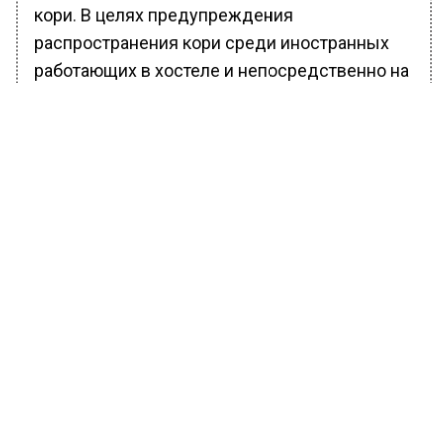
кори. В целях предупреждения
распространения кори среди иностранных
работающих в хостеле и непосредственно на
строительных площадках привито более
1370 человек, вакцинация продолжается», —
сообщили в столичном управлении
Роспотребнадзора.
Юридическое лицо ООО «Тут как дома» будет
привлечено к административной
ответственности. «Эпидемиологическое
расследование продолжается как по месту
проживания строительных рабочих, так и по
месту размещения строительных площадок»,
— приводится резюме управления.
Ранее порядка 30 объектов в Московском