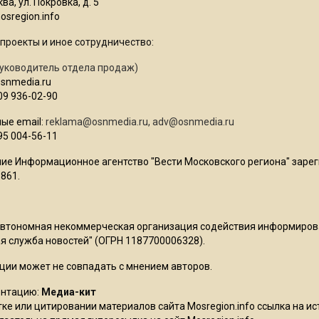
ва, ул. Покровка, д. 5
sregion.info
проекты и иное сотрудничество:
уководитель отдела продаж)
osnmedia.ru
09 936-02-90
ые email:
reklama@osnmedia.ru
,
adv@osnmedia.ru
95 004-56-11
ие Информационное агентство "Вести Московского региона" зарег
861.
Автономная некоммерческая организация содействия информиро
 служба новостей" (ОГРН 1187700006328).
ции может не совпадать с мнением авторов.
ентацию:
Медиа-кит
ке или цитировании материалов сайта Mosregion.info ссылка на и