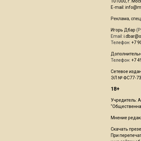
101000, г. Моск
E-mail:
info@mo
Реклама, спец
Игорь Дбар
(Р
Email:
i.dbar@
Телефон:
+7 9
Дополнительн
Телефон:
+7 4
Сетевое издан
ЭЛ № ФС77-73
18+
Учредитель: 
"Общественная
Мнение редак
Скачать през
При перепечат