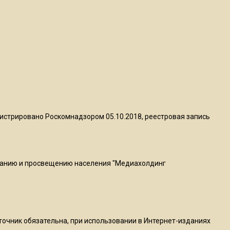
квадратный метр
13:50
Опубликовано видео с
Коломенского хлебозавода:
пиццы валяются на полу
16:53
Роман Терюшков назвал
истрировано Роскомнадзором 05.10.2018, реестровая запись
причину банкротства
«Химок»
ванию и просвещению населения "Медиахолдинг
13:27
В Подмосковье прекратили
гражданство 88 человек и
аннулировали 2600 ВНЖ
сточник обязательна, при использовании в Интернет-изданиях