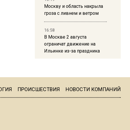
Москву и область накрыла
гроза с ливнем и ветром
16:58
В Москве 2 августа
ограничат движение на
Ильинке из-за праздника
15:33
Россиянам объяснили,
можно ли пользоваться
Telegram после обвинений
ОГИЯ
ПРОИСШЕСТВИЯ
НОВОСТИ КОМПАНИЙ
против Дурова
22:24
На Москву обрушится до 17
литров дождя на