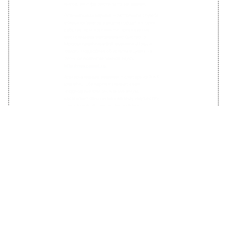
касательно отношения к вашему имуществу
– вряд ли в случае со слесарями и
ведомственной службой дверь будут
вскрывать максимально аккуратно. Однако и
эти варианты не стоит полностью списывать
со счетов.
Как осуществляется вскрытие замка?
Если вы решили обратиться в профильную
аварийную службу, то для начала
необходимо позвонить диспетчеру по
круглосуточной линии. Именно поэтому
лучше заранее сохранить контакт
профильной компании в свой телефон,
сравнив качество услуг и отзывы о разных
фирмах.