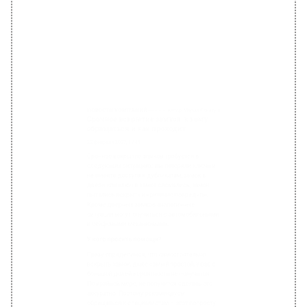
большой долей вероятности не получится.
По крайней мере, не получится сделать это
аккуратно. Поэтому рекомендуем
обращаться к специалистам – этот попросту
выгоднее с финансовой точки зрения.
Оптимальный вариант – экстренная служба
вскрытия замков в вашем городе, которая
работает круглосуточно и приезжает на
место вызова максимально быстро. В
Москве такой службой является «Новый
замок». Подробнее об услугах и ценах на
срочное вскрытие замков здесь:
http://newzamok.ru/
.
Альтернативные решения – слесарь из ЖКХ
или МЧС. Оба варианта имеют свои
«подводные камни». Как минимум,