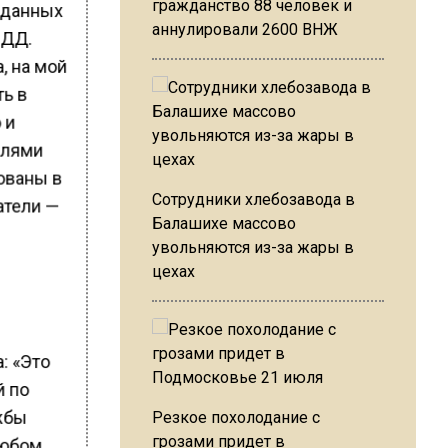
гражданство 88 человек и
 данных
аннулировали 2600 ВНЖ
БДД.
, на мой
ть в
 и
елями
ованы в
Сотрудники хлебозавода в
атели —
Балашихе массово
увольняются из-за жары в
цехах
: «Это
й по
жбы
Резкое похолодание с
грозами придет в
любом