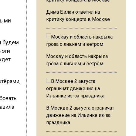
Дима Билан ответил на
критику концерта в Москве
нными
ы будем
 эти
Москву и область накрыла
удет
гроза с ливнем и ветром
ктёрами,
бовать
бавила
В Москве 2 августа ограничат
движение на Ильинке из-за
праздника