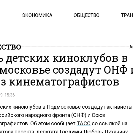
А
ЭКОНОМИКА
ОБЩЕСТВО
ТРА
СТВО
А
ь детских киноклубов в
московье создадут ОНФ 
з кинематографистов
9, 15:36
тских киноклубов в Подмосковье создадут активисты
сийского народного фронта (ОНФ) и Союз
ографистов. Об этом сообщает
ТАСС
со ссылкой на
атора проекта, депутата Госдумы Любовь Духанину.