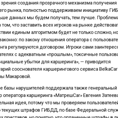
и зрения создания прозрачного механизма получения
его рынка, полностью поддерживаем инициативу ГИ
ьше данных мы будем получать, тем лучше. Проблема
в том, что заставить всех игроков на рынке действова
ствии единым алгоритмом будет не только сложно, но
законно: по закону отношения оператора с пользоват
нга регулируются договором. Игроки сами заинтерес
ателях с адекватным «прошлым», токсичные пользов
енциальные убытки для каршеринга», — приводится
арий сооснователя каршерингового сервиса BelkaCar
ны Макаровой.
е базы нарушителей поддержала также генеральный
р оператора каршеринга «МатрешCar» Евгения Затеева
ельная идея, потому что мы проверяем пользователе
 текущих штрафов ГИБДД, по базе Федеральной слу
х приставов, но понятно, что оплаченные штрафы в 