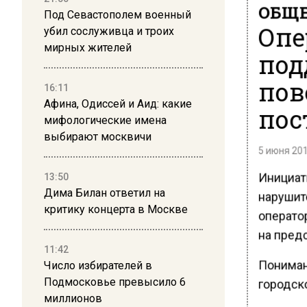
ОБЩЕ
Под Севастополем военный
Опе
убил сослуживца и троих
мирных жителей
под
пов
16:11
Афина, Одиссей и Аид: какие
пос
мифологические имена
выбирают москвичи
5 июня 201
Инициат
13:50
Дима Билан ответил на
нарушит
критику концерта в Москве
операто
на пред
11:42
Пониман
Число избирателей в
Подмосковье превысило 6
городск
миллионов