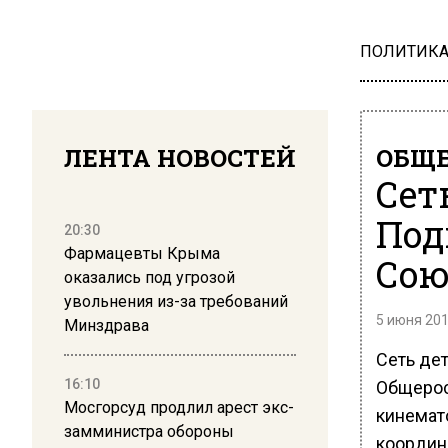
ПОЛИТИК
ЛЕНТА НОВОСТЕЙ
ОБЩЕ
Сет
Под
20:30
Фармацевты Крыма
Сою
оказались под угрозой
увольнения из-за требований
5 июня 201
Минздрава
Сеть де
16:10
Общерос
Мосгорсуд продлил арест экс-
кинемат
замминистра обороны
координ