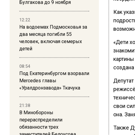
Булгакова до 9 ноября
Как указ
подростк
12:22
На водоемах Подмосковья за
возможн
два месяца погибли 55
человек, включая семерых
«Дети хо
детей
знакоми
картины
08:54
создана
Под Екатеринбургом взорвали
Депутат 
Mercedes главы
«Уралдронзавода» Ткачука
режиссёр
техниче
свои си
21:38
В Минобороны
она. Зан
перераспределили
обязанности трех
Также Д
заместителей Белоусова