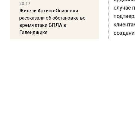
20:17
случае п
Жители Архипо-Осиповки
подтвер
рассказали об обстановке во
клиента
время атаки БПЛА в
Геленджике
создание
Создани
16:19
Carenda.
Москву и область накрыла
гроза с ливнем и ветром
По коли
место в
12:24
Глава клиники, где детей с
аутизмом лечили клизмой,
БОЛЬШЕ А
исчез после возбуждения
ВИДЕО В 
дела
РЕГИОНА".
ПОДПИСЫВ
12:15
НОВОС