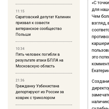
«С точк
для наш
11:15
Чем бол
Саратовский депутат Калинин
взгляд, 
призвал к совести
ветеранское сообщество
соответ
Польши
противо
каршери
10:34
пользов
Пять человек погибли в
это пот
результате атаки БПЛА на
коммент
Московскую область
Екатери
21:36
Создани
Гражданку Узбекистана
директо
депортируют из России за
замечат
коврик с триколором
наличию
судебны