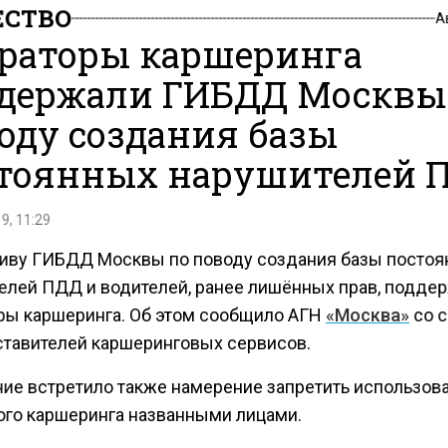
СТВО
А
раторы каршеринга
держали ГИБДД Москвы
оду создания базы
тоянных нарушителей 
9, 11:29
иву ГИБДД Москвы по поводу создания базы посто
елей ПДД и водителей, ранее лишённых прав, подде
ры каршеринга. Об этом сообщило АГН
«Москва»
со 
ставителей каршеринговых сервисов.
ие встретило также намерение запретить использов
ого каршеринга названными лицами.