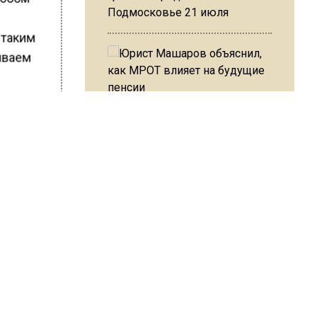
Подмосковье 21 июля
 таким
иваем
а
Юрист Машаров объяснил, как
МРОТ влияет на будущие
пенсии
ое
ШИСЬ!
МЧС предупредило об
опасности купания при
перепаде температуры в 10