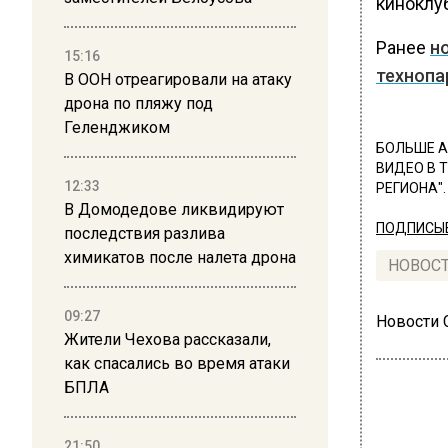
киноклуб
Ранее
н
15:16
технопа
В ООН отреагировали на атаку
дрона по пляжу под
Геленджиком
БОЛЬШЕ А
ВИДЕО В 
12:33
РЕГИОНА".
В Домодедове ликвидируют
ПОДПИСЫВ
последствия разлива
химикатов после налета дрона
НОВОС
09:27
Новости
Жители Чехова рассказали,
как спасались во время атаки
БПЛА
21:50