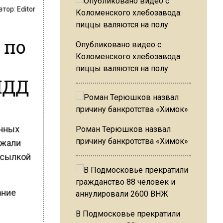
втор:
Editor
 по
Опубликовано видео с
Коломенского хлебозавода:
пиццы валяются на полу
ПДД
янных
Роман Терюшков назвал
причину банкротства «Химок»
ржали
ссылкой
ание
В Подмосковье прекратили