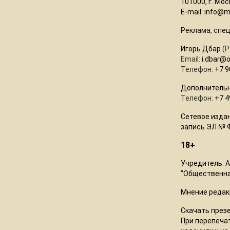
101000, г. Моск
E-mail:
info@mo
Реклама, спе
Игорь Дбар
(
Email:
i.dbar@
Телефон:
+7 9
Дополнительн
Телефон:
+7 4
Сетевое изда
запись ЭЛ № 
18+
Учредитель: 
"Общественна
Мнение редак
Скачать през
При перепечат