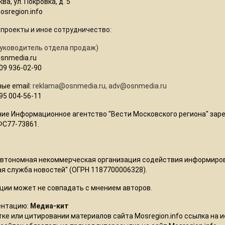
ва, ул. Покровка, д. 5
sregion.info
цпроекты и иное сотрудничество:
Руководитель отдела продаж)
osnmedia.ru
09 936-02-90
ые email:
reklama@osnmedia.ru
,
adv@osnmedia.ru
95 004-56-11
ние Информационное агентство "Вести Московского региона" зар
ФС77-73861.
Автономная некоммерческая организация содействия информиро
я служба новостей" (ОГРН 1187700006328).
ции может не совпадать с мнением авторов.
ентацию:
Медиа-кит
ке или цитировании материалов сайта Mosregion.info ссылка на и