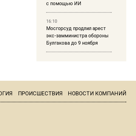
с помощью ИИ
16:10
Мосгорсуд продлил арест
экс-замминистра обороны
Булгакова до 9 ноября
13:50
Дима Билан ответил на
критику концерта в Москве
ОГИЯ
ПРОИСШЕСТВИЯ
НОВОСТИ КОМПАНИЙ
16:19
Москву и область накрыла
гроза с ливнем и ветром
16:58
В Москве 2 августа